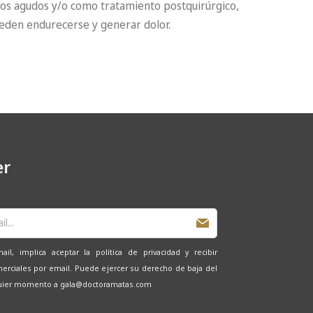
ios agudos y/o como tratamiento postquirúrgico,
ueden endurecerse y generar dolor.
er
il, implica aceptar la política de privacidad y recibir
rciales por email. Puede ejercer su derecho de baja del
quier momento a gala@doctoramatas.com