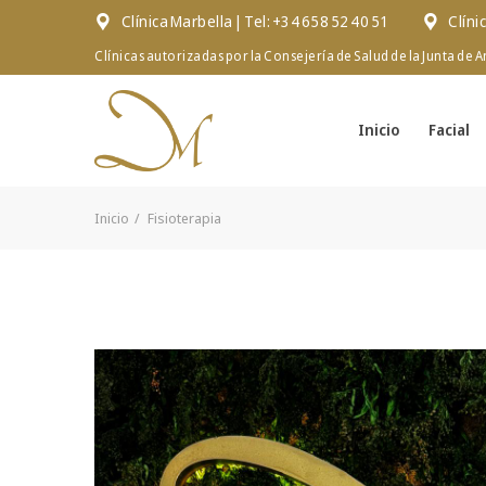
Clínica Marbella | Tel: +34 658 52 40 51
Clíni
Clínicas autorizadas por la Consejería de Salud de la Junta de A
Inicio
Facial
Inicio
Fisioterapia