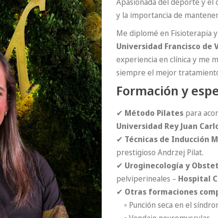
Apasionada del deporte y el c
y la importancia de mantener
Me diplomé en Fisioterapia y
Universidad Francisco de V
experiencia en clínica y me 
siempre el mejor tratamiento
Formación y espe
✔
Método Pilates
para acon
Universidad Rey Juan Carlo
✔
Técnicas de Inducción M
prestigioso Andrzej Pilat.
✔
Uroginecología y Obstet
pelviperineales –
Hospital C
✔
Otras formaciones com
▫ Punción seca en el síndrom
▫ Vendaje neuromuscular.