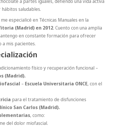
hocolate a partes iguales, defiendo una vida activa
 hábitos saludables.
 me especialicé en Técnicas Manuales en la
itoria (Madrid) en 2012
. Cuento con una amplia
mantengo en constante formación para ofrecer
 a mis pacientes.
cialización
dicionamiento físico y recuperación funcional –
s (Madrid).
iofascial
–
Escuela Universitaria ONCE
, con el
ricia
para el tratamiento de disfunciones
línico San Carlos (Madrid).
plementarias
, como:
e del dolor miofascial.