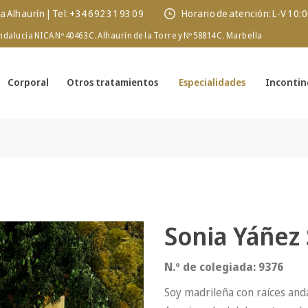
ca Alhaurín | Tel: +34 692 31 93 09
Horario de atención: L-V 10:
ndalucía NICA Nº 40463 C. Alhaurín de la Torre y Nº 58814 C. Marbella
Corporal
Otros tratamientos
Especialidades
Incontin
Sonia Yáñez 
N.º de colegiada: 9376
Soy madrileña con raíces and