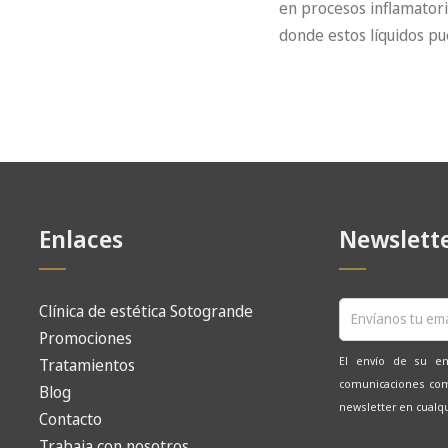
en procesos inflamator
donde estos líquidos p
Enlaces
Newslett
Clínica de estética Sotogrande
Promociones
El envío de su ema
Tratamientos
comunicaciones come
Blog
newsletter en cual
Contacto
Trabaja con nosotros